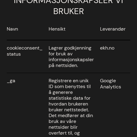
INFORMASJONSKAPSLER VI
BRUKER
Navn
Hensikt
Leverandør
U
cookieconsent_
Lagrer godkjenning
ekh.no
1 
for bruk av
status
informasjonskapsler
på nettsiden.
_ga
Registrere en unik
Google
2 
ID som benyttes til
Analytics
å generere
statistiske data for
hvordan brukeren
bruker nettstedet.
Det medfører at din
bruk av våre
nettsider blir
overført til, og